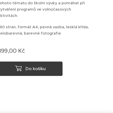
tohoto tématu do školní výuky a pomáhat při
vytváření programů ve volnočasových
ktivitách.
90 stran, formát A4, pevná vazba, lesklá křída,
celobarevná, barevné fotografie
399,00
Kč
Do košíku