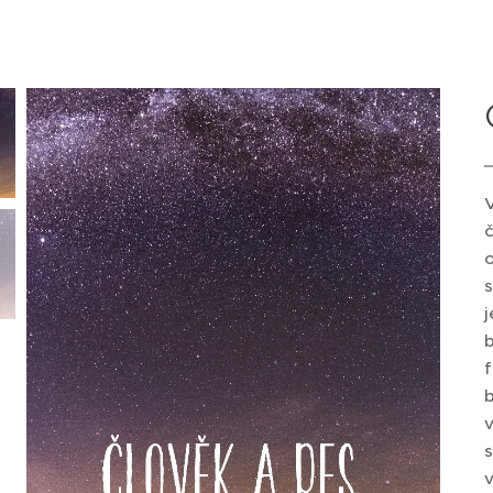
V
o
j
f