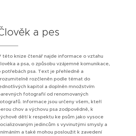
Člověk a pes
 této knize čtenář najde informace o vztahu
člověka a psa, o způsobu vzájemné komunikace,
 potřebách psa. Text je přehledně a
srozumitelně rozčleněn podle témat do
ednotlivých kapitol a doplněn množstvím
barevných fotografií od renomovaných
otografů. Informace jsou určeny všem, kteří
berou chov a výchovu psa zodpovědně, k
výchově dětí k respektu ke psům jako vysoce
socializovaným jedincům s vyvinutými smysly a
vnímáním a také mohou posloužit k zavedení