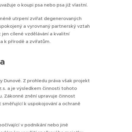
važuje o koupi psa nebo psa již vlastní.
 méně utrpení zvířat degenerovaných
 spokojený a vyrovnaný partnerský vztah
en cílené vzdělávání a kvalitní
a k přírodě a zvířatům.
ka
ey Dunové. Z prohledu práva však projekt
z.s. a je výsledkem činnosti tohoto
u. Zákonné znění upravuje činnost
t směřující k uspokojování a ochraně
očívající v podnikání nebo jiné