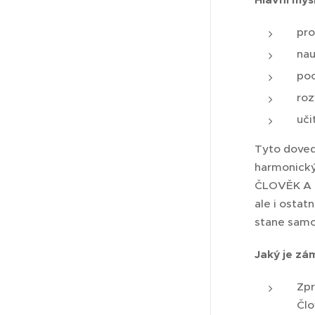
Hlavní myš
pro
nau
poc
roz
uči
Tyto doved
harmonický 
ČLOVĚK A P
ale i ostat
stane samo
Jaký je z
Zpr
Člo