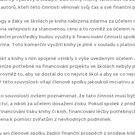
 autorů, kteří této činnosti věnovali svůj čas a své finanční 
gy a žáky ve školách je kniha nabízena zdarma za účelem na
na veřejnosti za stanovenou cenu a to rovněž za účelem na
anční prostředky budou využity k financování činnosti spolku
rma. Toto komerční využití knihy je plně v souladu s platn
ekt a knihy s ním spojené vznikly s výše uvedeným účelem
níze potřebné na financování projektu ve školách nebyly p
 rovněž to, aby se dostal do co nejvíce škol a aby se co n
 této souvislosti vítají členové spolku jakoukoli iniciativu
to souvislosti ovšem poznamenat, že tato činnost musí být
tví, a nikoli za účelem dosažení zisku. Pokud spolek z prod
financování tisku knihy či knih, financování léčby potřebných
rčena k pomoci zvířatům z nevhodných podmínek.
y ani členové spolku žádný finanční prospěch z prodeje kn