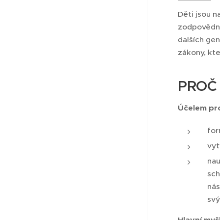
Děti jsou n
zodpovědný 
dalších gen
zákony, kte
PROČ 
Účelem pr
for
vyt
nau
sch
nás
sv