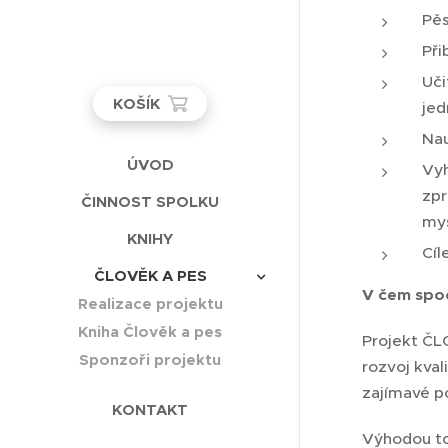
Pěs
Při
Uči
KOŠÍK
jed
Nau
ÚVOD
Vyh
zpr
ČINNOST SPOLKU
myš
KNIHY
Cíl
ČLOVĚK A PES
V čem spo
Realizace projektu
Kniha Člověk a pes
Projekt ČLO
Sponzoři projektu
rozvoj kval
zajímavé p
KONTAKT
Výhodou to