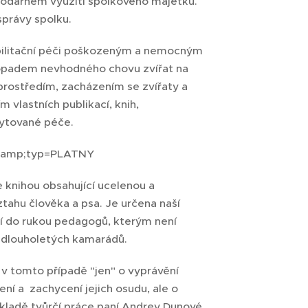
ospodárném využití spolkového majetku.
správy spolku.
habilitační péči poškozeným a nemocným
opadem nevhodného chovu zvířat na
, prostředím, zacházením se zvířaty a
vlastních publikací, knih,
kytované péče.
201&amp;typ=PLATNY
e knihou obsahující ucelenou a
tahu člověka a psa. Je určena naší
tří do rukou pedagogů, kterým není
a dlouholetých kamarádů.
 v tomto případě "jen" o vyprávění
ní a zachycení jejich osudu, ale o
ákladě tvůrčí práce paní Andrey Dunové