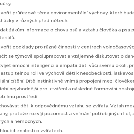
ručky.
vořit průřezové téma environmentální výchovy, které bude
házky v různých předmětech.
dat žákům informace o chovu psů a vztahu člověka a psa 
eriálů.
vořit podklady pro různé činnosti v centrech volnočasových
čit se týmově spolupracovat a vzájemně diskutovat o dan
víjet emoční inteligenci a empatii dětí vůči svému okolí, 
astupitelnou roli ve výchově dětí k nesobeckosti, laskavost
iální cítění. Dítě instinktivně vnímá propojení mezi člověk
obí nejvhodnější pro utváření a následné formování postoj
otnímu prostředí.
hovávat děti k odpovědnému vztahu se zvířaty. Vztah mez
ahy, protože rozvíjí pozornost a vnímání potřeb jiných lidí
rých a nemocných.
hloubit znalosti o zvířatech.