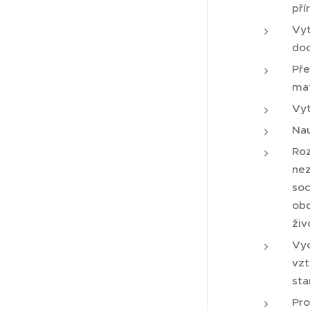
pří
Vyt
doc
Pře
mat
Vyt
Nau
Roz
nez
soc
obd
živ
Vyc
vzt
sta
Pro