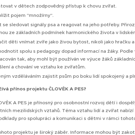
tovat v dětech zodpovědný přístup k chovu zvířat.
blížit pojem "množírny".
t se sledovat signály psa a reagovat na jeho potřeby. Přir
nou ze základních podmínek harmonického života v lidské
čit děti vnímat zvíře jako živou bytost, nikoli jako hračku a
odnotit spolu s pedagogy dopad informací na žáky. Podle 
acován tak, aby mohl být používán ve výuce žáků základníc
lení a chování ve vztahu ke zvířatům.
eným vzděláváním zajistit psům po boku lidí spokojený a p
čívá přínos projektu ČLOVĚK A PES?
VĚK A PES je přínosný pro osobnostní rozvoj dětí i dospěl
itních mezilidských vztahů. Téma vztahu lidí a zvířat nab
odklady pro spolupráci a komunikaci s dětmi v rámci toho
hoto projektu je široký záběr. Informace mohou být zakotv