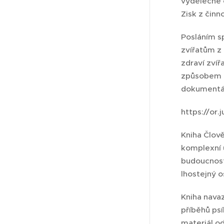
výdělečné č
Zisk z činn
Posláním s
zvířatům z
zdraví zvíř
způsobem c
dokumentár
https://or
Kniha Člově
komplexní ú
budoucnosti
lhostejný o
Kniha navaz
příběhů psí
materiál od