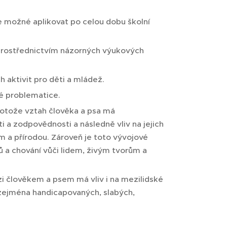
 možné aplikovat po celou dobu školní
prostřednictvím názorných výukových
 aktivit pro děti a mládež.
é problematice.
protože vztah člověka a psa má
i a zodpovědnosti a následně vliv na jejich
em a přírodou. Zároveň je toto vývojové
ů a chování vůči lidem, živým tvorům a
i člověkem a psem má vliv i na mezilidské
, zejména handicapovaných, slabých,