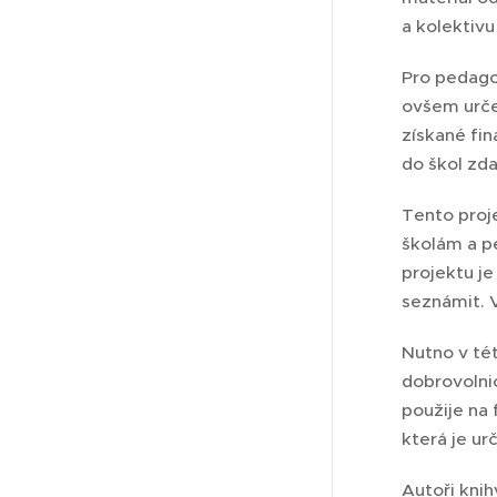
a kolektivu
Pro pedago
ovšem urče
získané fin
do škol zda
Tento proj
školám a pe
projektu je
seznámit. V
Nutno v té
dobrovolnic
použije na 
která je u
Autoři knih