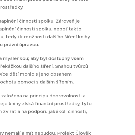
prostředky.
plnění činnosti spolku. Zároveň je
plnění činnosti spolku, neboť takto
, tedy i k možnosti dalšího šíření knihy
ou právní úpravou.
 a myšlenkou; aby byl dostupný všem
řekážkou dalšího šíření. Snahou tvůrců
ejvíce dětí mohlo s jeho obsahem
 a ochotu pomoci s dalším šířením.
 založena na principu dobrovolnosti a
eje knihy získá finanční prostředky, tyto
 zvířat a na podporu jakékoli činnosti,
ihy nemají a mít nebudou. Projekt Člověk