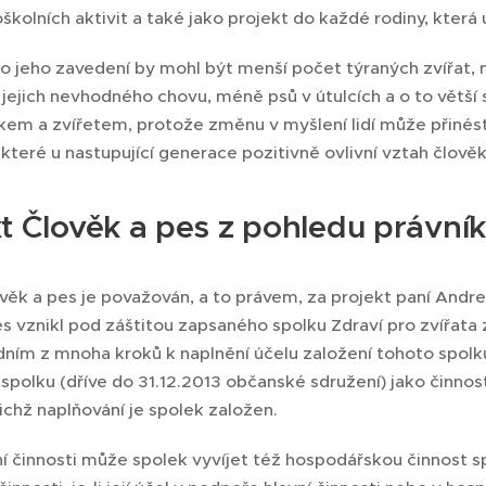
kolních aktivit a také jako projekt do každé rodiny, která u
o jeho zavedení by mohl být menší počet týraných zvířat,
jejich nevhodného chovu, méně psů v útulcích a o to větší
em a zvířetem, protože změnu v myšlení lidí může přinést j
které u nastupující generace pozitivně ovlivní vztah člověk
t Člověk a pes z pohledu právní
věk a pes je považován, a to právem, za projekt paní Andr
s vznikl pod záštitou zapsaného spolku Zdraví pro zvířata 
dním z mnoha kroků k naplnění účelu založení tohoto spolk
polku (dříve do 31.12.2013 občanské sdružení) jako činnos
jichž naplňování je spolek založen.
í činnosti může spolek vyvíjet též hospodářskou činnost sp