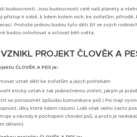
aší budoucností. Jsou budoucností celé naší planety a všeho ž
přístup k sobě, k lidem kolem nich, ke zvířatům, přírodě, 
erací. Protože jednou budou tyto děti žít ve svých rodinách
ré budou ovlivňovat a určovat běh světa.
VZNIKL PROJEKT ČLOVĚK A PE
ojektu ČLOVĚK A PES je:
movat vztah dětí ke zvířatům a jejich potřebám
vořit etický vztah k tak jedinečnému zvířeti, jakým je práv
čit se porozumět způsobu komunikace psů ( Psi mají vyvi
opnost, díky které lidem rozumí. Lidé však velmi často po
troje a návody k pochopení chování psů, a proto je nedokáž
ým dětem)