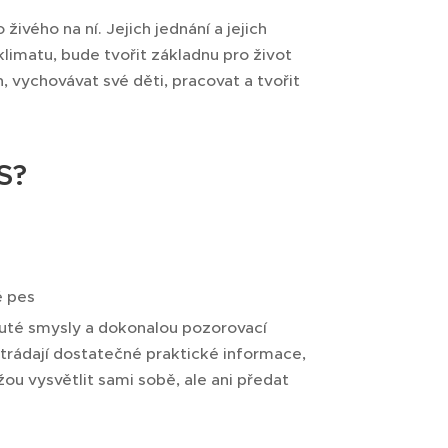
ivého na ní. Jejich jednání a jejich
klimatu, bude tvořit základnu pro život
, vychovávat své děti, pracovat a tvořit
S?
ě pes
nuté smysly a dokonalou pozorovací
strádají dostatečné praktické informace,
ou vysvětlit sami sobě, ale ani předat