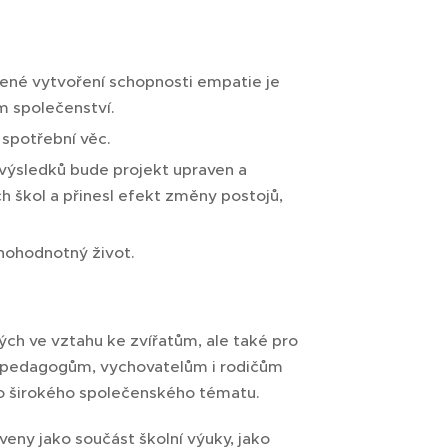
ozené vytvoření schopnosti empatie je
m společenství.
 spotřební věc.
výsledků bude projekt upraven a
h škol a přinesl efekt změny postojů,
lnohodnotný život.
ých ve vztahu ke zvířatům, ale také pro
ízí pedagogům, vychovatelům i rodičům
to širokého společenského tématu.
eny jako součást školní výuky, jako