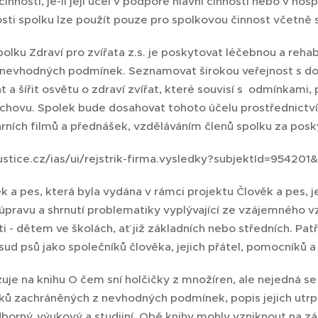
innosti, je-li její účel v podpoře hlavní činnosti nebo v h
osti spolku lze použít pouze pro spolkovou činnost včetně 
polku Zdraví pro zvířata z.s. je poskytovat léčebnou a re
 nevhodných podmínek. Seznamovat širokou veřejnost s d
at a šířit osvětu o zdraví zvířat, které souvisí s odmínkami
hovu. Spolek bude dosahovat tohoto účelu prostřednictvím 
ních filmů a přednášek, vzděláváním členů spolku za pos
.justice.cz/ias/ui/rejstrik-firma.vysledky?subjektId=954
k a pes, která byla vydána v rámci projektu Člověk a pes, j
pravu a shrnutí problematiky vyplývající ze vzájemného vz
 - dětem ve školách, ať již základních nebo středních. Pa
sud psů jako společníků člověka, jejich přátel, pomocníků 
uje na knihu O čem sní holčičky z množíren, ale nejedná se
ků zachráněných z nevhodných podmínek, popis jejich utrpe
borný, výukový a studijní. Obě knihy mohly vzniknout na z