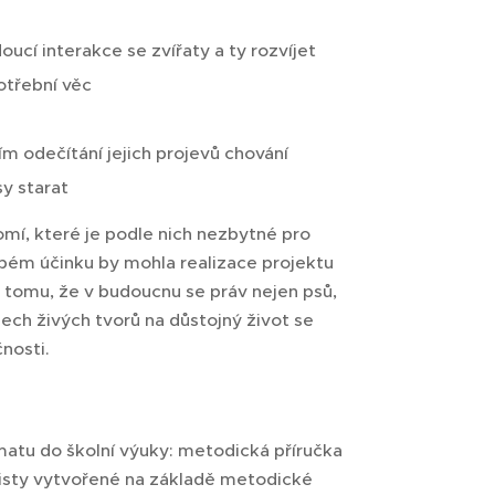
ucí interakce se zvířaty a ty rozvíjet
potřební věc
ím odečítání jejich projevů chování
sy starat
mí, které je podle nich nezbytné pro
obém účinku by mohla realizace projektu
 tomu, že v budoucnu se práv nejen psů,
šech živých tvorů na důstojný život se
nosti.
matu do školní výuky: metodická příručka
 listy vytvořené na základě metodické