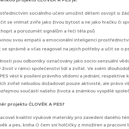
lenkou projektu ČLOVĚK A PES je:
střednictvím sociálního učení umožnit dětem osvojit si žádo
čit se vnímat zvíře jako živou bytost a ne jako hračku či s
hopit a porozumět signálům a řeči těla psů
vinou svou empatii a emocionální inteligenci prostřednictv
t se správně a včas reagovat na jejich potřeby a učit se o p
nosti jsou odborníky označovány jako socio-senzuální vědo
život v rámci společenství lidí a zvířat. Ve svém dlouhod
ES vést k posílení právního vědomí a jednání, respektive k
ních zvířat nebudou dožadovat pouze aktivisté, ale právo v
zřejmou součástí našeho života a známkou vyspělé společ
áměr projektu ČLOVĚK A PES?
acovat kvalitní výukové materiály pro zavedení daného té
věk a pes, kniha O čem sní holčičky z množíren a pracovní