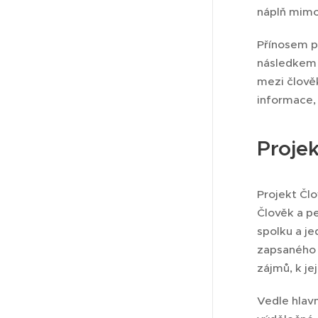
náplň mimoš
Přínosem p
následkem 
mezi člověk
informace, 
Projek
Projekt Člo
Člověk a pe
spolku a je
zapsaného s
zájmů, k je
Vedle hlavn